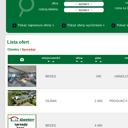
c
ulica
cena za 
rodzaj obiektu
Pokaż najnowsze oferty »
Pokaż oferty wyróżnione »
Pokaż w
Lista ofert
Obiekty /
Sprzedaż
miejscowość
ulica
pow.
ro
BRZEG
340
HANDLO
OŁAWA
2 660
PRODUKCY
BRZEG
4 460