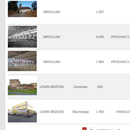
WROCŁAW
1 587
WROCŁAW
9 000
PRODUKCY
WROCŁAW
7 860
PRODUKCY
LEWIN BRZESKI
Zamkowa
864
LEWIN BRZESKI
Sikorskiego
1 400
HANDLO