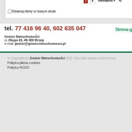
1
2
następna »
»|
Otwieraj oferty w nowym oknie
tel.
77 416 96 40, 602 635 047
Gestor Nieruchomości
ul.
Długa 43, 49-300 Brzeg
e-mail:
gestor@gestor.nieruchomosci.pl
© Copyright by
Gestor Nieruchomości
2011. Wszelkie prawa zastrzeżone.
Polityka plików cookies
Polityka RODO