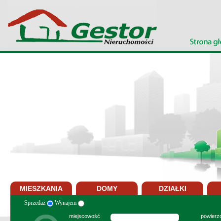
MIESZKANIA
DOMY
DZIAŁKI
Sprzedaż
Wynajem
miejscowość
powierzc