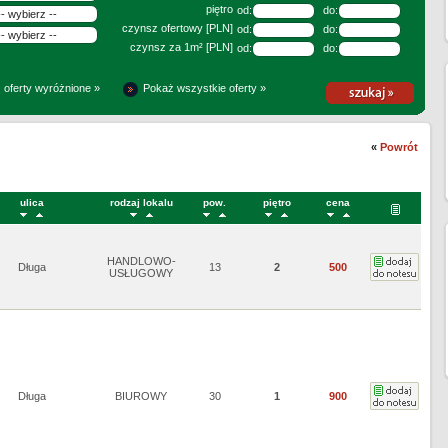
piętro
od:
do:
czynsz ofertowy [PLN]
od:
do:
czynsz za 1m² [PLN]
od:
do:
 oferty wyróżnione »
Pokaż wszystkie oferty »
«
Powrót
ulica
rodzaj lokalu
pow.
piętro
cena
HANDLOWO-
Długa
13
2
500
USŁUGOWY
Długa
BIUROWY
30
1
900