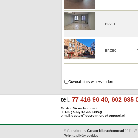
BRZEG
BRZEG
Otwieraj oferty w nowym oknie
tel.
77 416 96 40, 602 635 
Gestor Nieruchomości
ul.
Długa 43, 49-300 Brzeg
e-mail:
gestor@gestor.nieruchomosci.pl
© Copyright by
Gestor Nieruchomości
2011. Ws
Polityka plików cookies