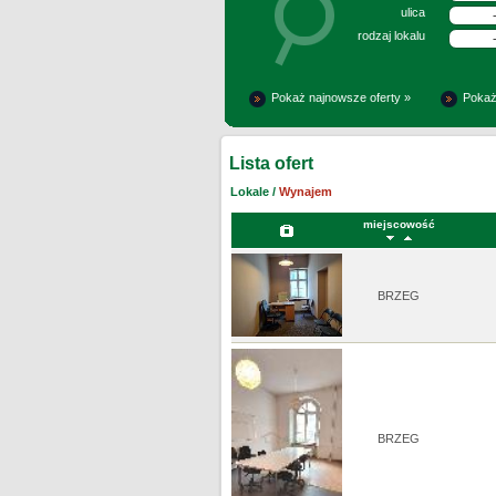
ulica
rodzaj lokalu
Pokaż najnowsze oferty »
Pokaż
Lista ofert
Lokale /
Wynajem
miejscowość
BRZEG
BRZEG