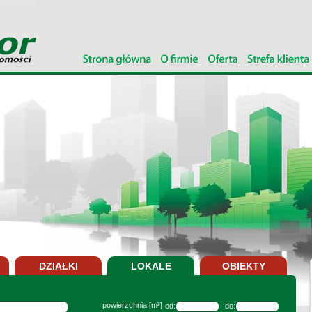
DZIAŁKI
LOKALE
OBIEKTY
powierzchnia [m²]
od:
do: