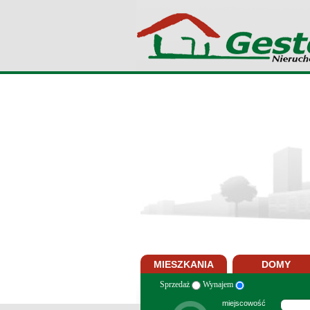
MIESZKANIA
DOMY
Sprzedaż
Wynajem
miejscowość