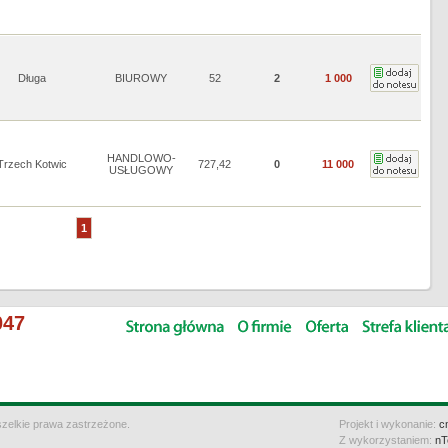
Długa
BIUROWY
52
2
1 000
HANDLOWO-
Trzech Kotwic
727,42
0
11 000
USŁUGOWY
1
047
zelkie prawa zastrzeżone.
Projekt i wykonanie:
c
Z wykorzystaniem:
nT